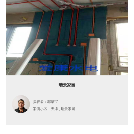
瑞景家园
参赛者：郭增宝
案例小区：天津 , 瑞景家园