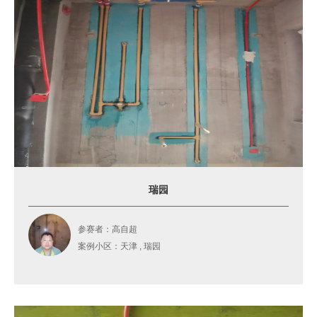
瑞园
参赛者：高自超
案例小区：天津 , 瑞园